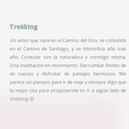
Trekking
Un amor que nace en el Camino del Inca, se consolida
en el Camino de Santiago, y se intensifica año tras
año. Conectar con la naturaleza y conmigo misma.
Una meditación en movimiento. Derrumbar límites de
mi cuerpo y disfrutar de paisajes hermosos. Me
parece un planazo para ir de viaje y siempre digo que
la mejor cita para proponerme es ir a algún lado de
trekking 😛