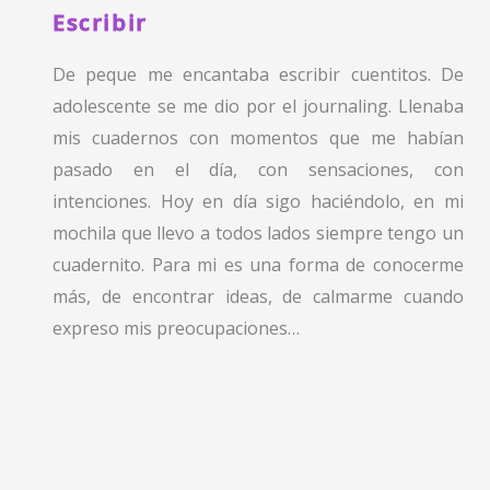
Escribir
De peque me encantaba escribir cuentitos. De
adolescente se me dio por el journaling. Llenaba
mis cuadernos con momentos que me habían
pasado en el día, con sensaciones, con
intenciones. Hoy en día sigo haciéndolo, en mi
mochila que llevo a todos lados siempre tengo un
cuadernito. Para mi es una forma de conocerme
más, de encontrar ideas, de calmarme cuando
expreso mis preocupaciones…