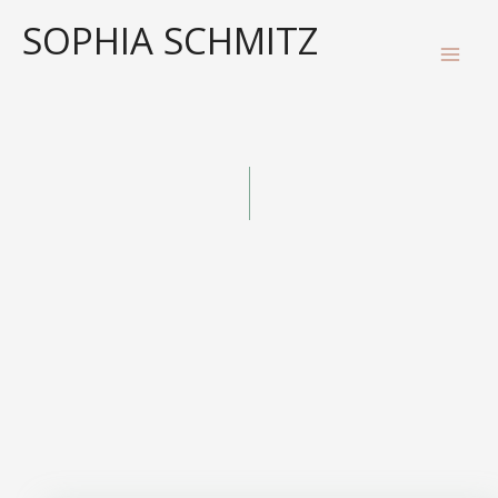
Ir
SOPHIA SCHMITZ
al
contenido