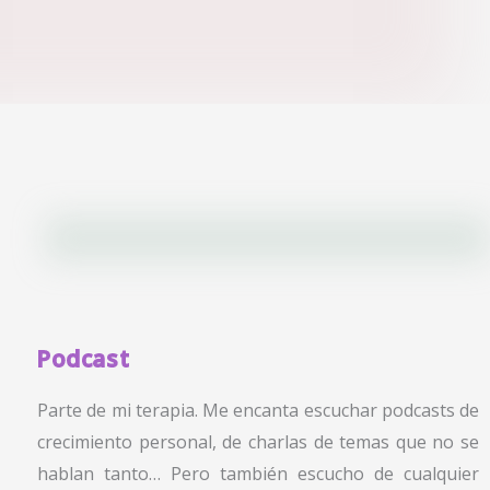
Podcast
Parte de mi terapia. Me encanta escuchar podcasts de
crecimiento personal, de charlas de temas que no se
hablan tanto… Pero también escucho de cualquier